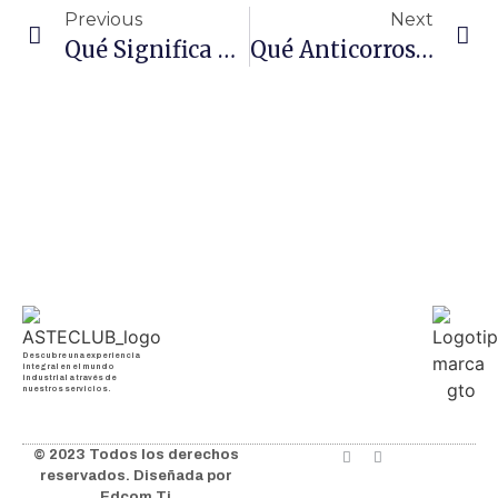
Previous
Next
Qué Significa Lubricante Automotriz Y Por Qué Es Fundamental Para El Mantenimiento Del Motor
Qué Anticorrosivos Existen En El Mercado Y Cómo Pueden Beneficiar A Tu Industria
Descubre una experiencia
integral en el mundo
industrial a través de
nuestros servicios.
© 2023 Todos los derechos
reservados. Diseñada por
Edcom Ti