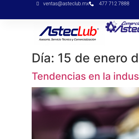
ventas@asteclub.mx
477 712 7888
Día:
15 de enero 
Tendencias en la indust