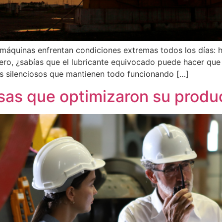
s máquinas enfrentan condiciones extremas todos los días: h
ero, ¿sabías que el lubricante equivocado puede hacer que
es silenciosos que mantienen todo funcionando […]
sas que optimizaron su produ