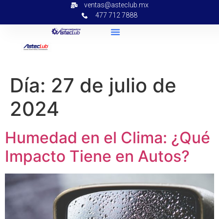
ventas@asteclub.mx
477 712 7888
Día:
27 de julio de
2024
Humedad en el Clima: ¿Qué
Impacto Tiene en Autos?